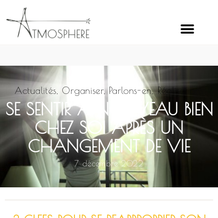
Actualités
,
Organiser
,
Parlons-en
,
Réalisations
SE SENTIR À NOUVEAU BIEN
CHEZ SOI APRÈS UN
CHANGEMENT DE VIE
7 décembre 2022